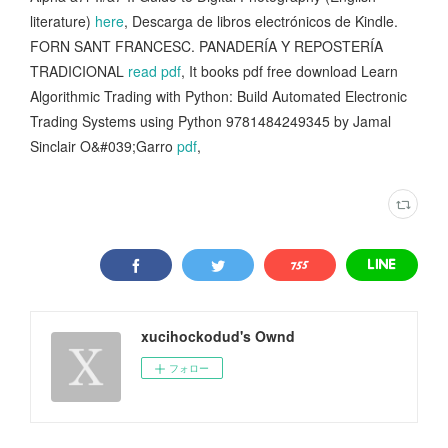
literature)
here
, Descarga de libros electrónicos de Kindle.
FORN SANT FRANCESC. PANADERÍA Y REPOSTERÍA
TRADICIONAL
read pdf
, It books pdf free download Learn
Algorithmic Trading with Python: Build Automated Electronic
Trading Systems using Python 9781484249345 by Jamal
Sinclair O&#039;Garro
pdf
,
xucihockodud's Ownd
フォロー