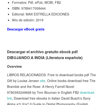
Formatos: Pdf, ePub, MOBI, FB2
ISBN: 9788417008444
Editorial: MAX ESTRELLA EDICIONES
Año de edición: 2019
Descargar eBook gratis
Descargar el archivo gratuito ebook pdf
DIBUJANDO A INDIA (Literatura española)
Overview
LIBROS RELACIONADOS: Free to download books pdf The
Gift by Louise Jensen
site
, Online books download free The
Bramble and the Rose: A Henry Farrell Novel
9780393249668 by Tom Bouman in English FB2
download
link
, Download free ebooks in italian David Busch's Sony
Alpha a7r II/a7 II Guide to Digital Photography (English