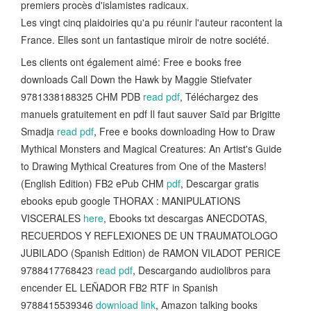
premiers procès d'islamistes radicaux.
Les vingt cinq plaidoiries qu'a pu réunir l'auteur racontent la
France. Elles sont un fantastique miroir de notre société.
Les clients ont également aimé: Free e books free
downloads Call Down the Hawk by Maggie Stiefvater
9781338188325 CHM PDB
read pdf
, Téléchargez des
manuels gratuitement en pdf Il faut sauver Saïd par Brigitte
Smadja
read pdf
, Free e books downloading How to Draw
Mythical Monsters and Magical Creatures: An Artist's Guide
to Drawing Mythical Creatures from One of the Masters!
(English Edition) FB2 ePub CHM
pdf
, Descargar gratis
ebooks epub google THORAX : MANIPULATIONS
VISCERALES
here
, Ebooks txt descargas ANECDOTAS,
RECUERDOS Y REFLEXIONES DE UN TRAUMATOLOGO
JUBILADO (Spanish Edition) de RAMON VILADOT PERICE
9788417768423
read pdf
, Descargando audiolibros para
encender EL LEÑADOR FB2 RTF in Spanish
9788415539346
download link
, Amazon talking books