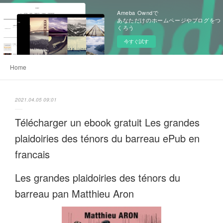
Ameba Owndで
あなただけのホームページやブログをつ
くろう
今すぐ試す
Home
2021.04.05 09:01
Télécharger un ebook gratuit Les grandes
plaidoiries des ténors du barreau ePub en
francais
Les grandes plaidoiries des ténors du
barreau pan Matthieu Aron