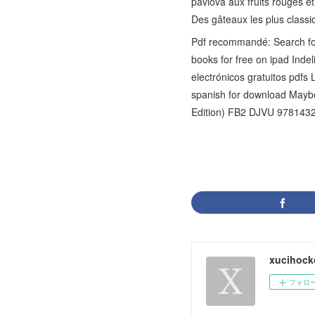
pavlova aux fruits rouges et 
Des gâteaux les plus classi
Pdf recommandé: Search for
books for free on ipad In
electrónicos gratuitos pd
spanish for download Maybe
Edition) FB2 DJVU 9781432
xucihock
フォロ