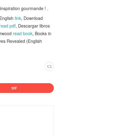
inspiration gourmande ! .
 English
link
, Download
read pdf
, Descargar libros
erwood
read book
, Books in
ves Revealed (English