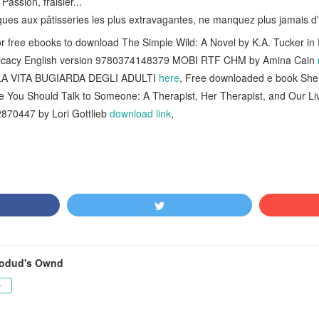
Passion, fraisier...
ques aux pâtisseries les plus extravagantes, ne manquez plus jamais d'
 free ebooks to download The Simple Wild: A Novel by K.A. Tucker in
delicacy English version 9780374148379 MOBI RTF CHM by Amina Cain
fs LA VITA BUGIARDA DEGLI ADULTI
here
, Free downloaded e book Sh
 You Should Talk to Someone: A Therapist, Her Therapist, and Our Li
870447 by Lori Gottlieb
download link
,
odud's Ownd
ー