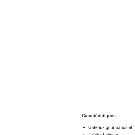
Caractéristiques
Gâteaux gourmands et fac
Juliette Lalbaltry