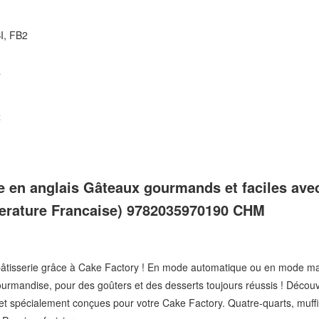
I, FB2
a
t
re en anglais Gâteaux gourmands et faciles avec
itterature Francaise) 9782035970190 CHM
pâtisserie grâce à Cake Factory ! En mode automatique ou en mode man
gourmandise, pour des goûters et des desserts toujours réussis ! Découv
et spécialement conçues pour votre Cake Factory. Quatre-quarts, muff